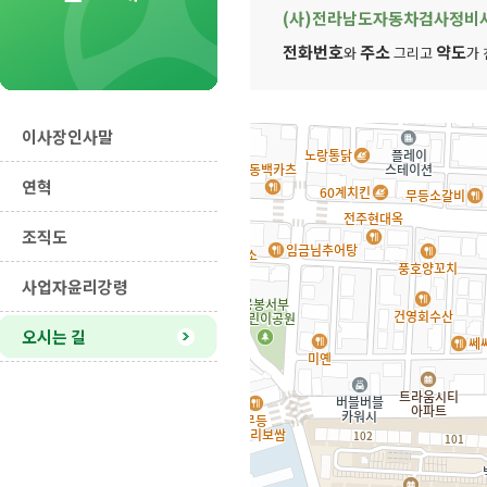
(사)전라남도자동차검사정비
전화번호
주소
약도
와
그리고
가
이사장인사말
연혁
조직도
사업자윤리강령
오시는 길